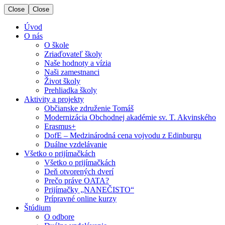
Close
Close
Úvod
O nás
O škole
Zriaďovateľ školy
Naše hodnoty a vízia
Naši zamestnanci
Život školy
Prehliadka školy
Aktivity a projekty
Občianske združenie Tomáš
Modernizácia Obchodnej akadémie sv. T. Akvinského
Erasmus+
DofE – Medzinárodná cena vojvodu z Edinburgu
Duálne vzdelávanie
Všetko o prijímačkách
Všetko o prijímačkách
Deň otvorených dverí
Prečo práve OATA?
Prijímačky „NANEČISTO“
Prípravné online kurzy
Štúdium
O odbore