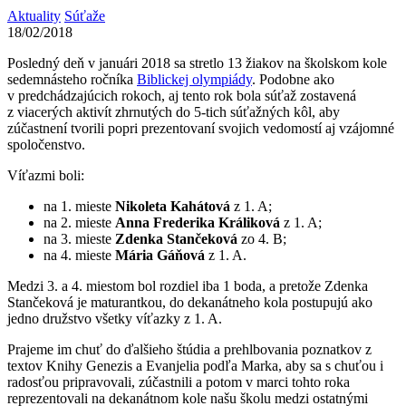
Aktuality
Súťaže
18/02/2018
Posledný deň v januári 2018 sa stretlo 13 žiakov na školskom kole
sedemnásteho ročníka
Biblickej olympiády
. Podobne ako
v predchádzajúcich rokoch, aj tento rok bola súťaž zostavená
z viacerých aktivít zhrnutých do 5-tich súťažných kôl, aby
zúčastnení tvorili popri prezentovaní svojich vedomostí aj vzájomné
spoločenstvo.
Víťazmi boli:
na 1. mieste
Nikoleta Kahátová
z 1. A;
na 2. mieste
Anna Frederika Králiková
z 1. A;
na 3. mieste
Zdenka Stančeková
zo 4. B;
na 4. mieste
Mária Gáňová
z 1. A.
Medzi 3. a 4. miestom bol rozdiel iba 1 boda, a pretože Zdenka
Stančeková je maturantkou, do dekanátneho kola postupujú ako
jedno družstvo všetky víťazky z 1. A.
Prajeme im chuť do ďalšieho štúdia a prehlbovania poznatkov z
textov Knihy Genezis a Evanjelia podľa Marka, aby sa s chuťou i
radosťou pripravovali, zúčastnili a potom v marci tohto roka
reprezentovali na dekanátnom kole našu školu medzi ostatnými