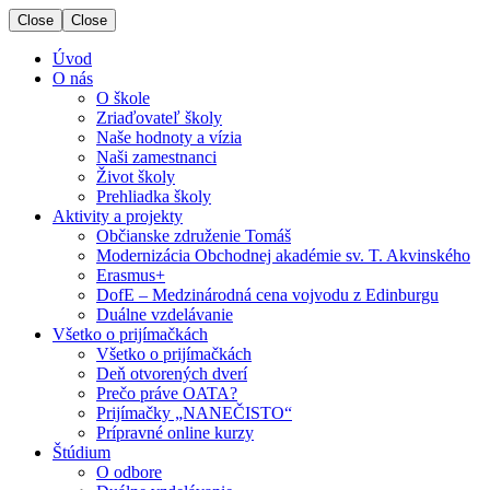
Close
Close
Úvod
O nás
O škole
Zriaďovateľ školy
Naše hodnoty a vízia
Naši zamestnanci
Život školy
Prehliadka školy
Aktivity a projekty
Občianske združenie Tomáš
Modernizácia Obchodnej akadémie sv. T. Akvinského
Erasmus+
DofE – Medzinárodná cena vojvodu z Edinburgu
Duálne vzdelávanie
Všetko o prijímačkách
Všetko o prijímačkách
Deň otvorených dverí
Prečo práve OATA?
Prijímačky „NANEČISTO“
Prípravné online kurzy
Štúdium
O odbore