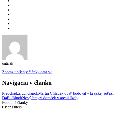
oata.sk
Zobraziť všetky články oata.sk
Navigácia v článku
Predchádzajúci článok
Martin Chládek opäť bodoval v krajskej súťaži
Ďalší článok
Nový hmyzí domček v areáli školy
Podobné články
Clear Filters