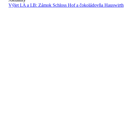
Výlet I.A a I.B: Zámok Schloss Hof a čokoládovňa Hauswirth
Copyright 2024 ©
Obchodná akadémia sv. Tomáša Akvinského
Obchodná akadémia sv. Tomáša Akvinského
Vysokoškolákov 13
010 08 Žilina
Slovensko
sekretariat@oata.sk
riaditel@oata.sk
zastupkyna@oata.sk
+421415656950
+421910842681
+421940985337