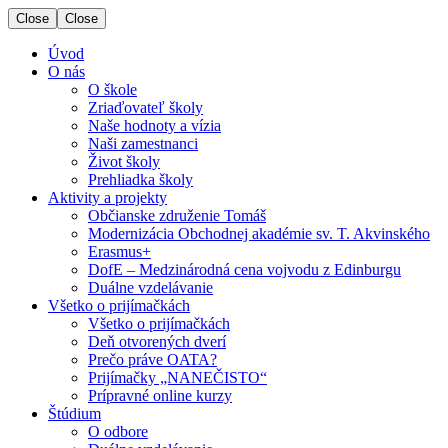
Close
Close
Úvod
O nás
O škole
Zriaďovateľ školy
Naše hodnoty a vízia
Naši zamestnanci
Život školy
Prehliadka školy
Aktivity a projekty
Občianske združenie Tomáš
Modernizácia Obchodnej akadémie sv. T. Akvinského
Erasmus+
DofE – Medzinárodná cena vojvodu z Edinburgu
Duálne vzdelávanie
Všetko o prijímačkách
Všetko o prijímačkách
Deň otvorených dverí
Prečo práve OATA?
Prijímačky „NANEČISTO“
Prípravné online kurzy
Štúdium
O odbore