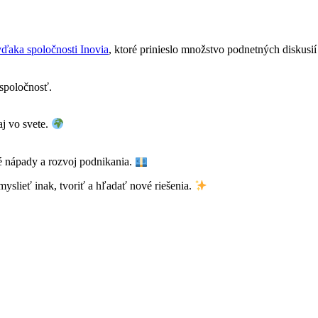
 vďaka spoločnosti Inovia
, ktoré prinieslo množstvo podnetných diskusi
 spoločnosť.
j vo svete.
ré nápady a rozvoj podnikania.
myslieť inak, tvoriť a hľadať nové riešenia.