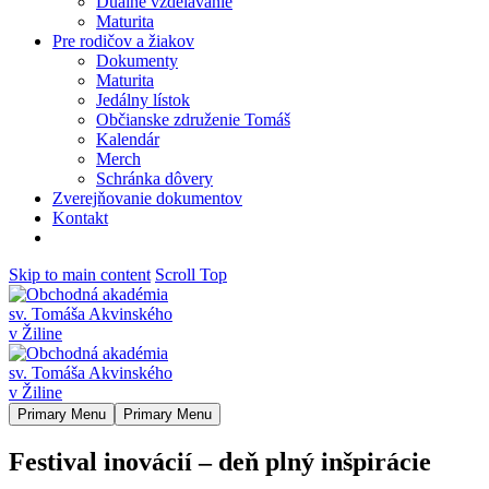
Duálne vzdelávanie
Maturita
Pre rodičov a žiakov
Dokumenty
Maturita
Jedálny lístok
Občianske združenie Tomáš
Kalendár
Merch
Schránka dôvery
Zverejňovanie dokumentov
Kontakt
Skip to main content
Scroll Top
Primary Menu
Primary Menu
Festival inovácií – deň plný inšpirácie