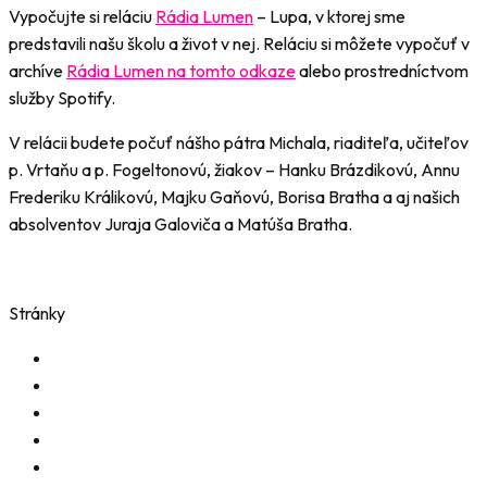
Vypočujte si reláciu
Rádia Lumen
– Lupa, v ktorej sme
predstavili našu školu a život v nej. Reláciu si môžete vypočuť v
archíve
Rádia Lumen na tomto odkaze
alebo prostredníctvom
služby Spotify.
V relácii budete počuť nášho pátra Michala, riaditeľa, učiteľov
p. Vrtaňu a p. Fogeltonovú, žiakov – Hanku Brázdikovú, Annu
Frederiku Králikovú, Majku Gaňovú, Borisa Bratha a aj našich
absolventov Juraja Galoviča a Matúša Bratha.
Stránky