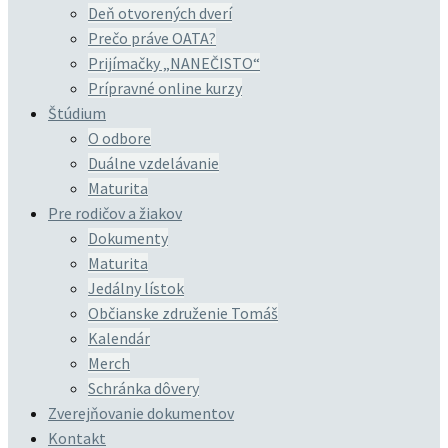
Deň otvorených dverí
Prečo práve OATA?
Prijímačky „NANEČISTO“
Prípravné online kurzy
Štúdium
O odbore
Duálne vzdelávanie
Maturita
Pre rodičov a žiakov
Dokumenty
Maturita
Jedálny lístok
Občianske združenie Tomáš
Kalendár
Merch
Schránka dôvery
Zverejňovanie dokumentov
Kontakt