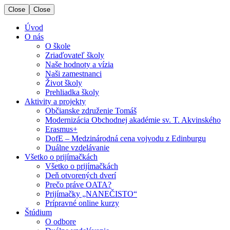
Close
Close
Úvod
O nás
O škole
Zriaďovateľ školy
Naše hodnoty a vízia
Naši zamestnanci
Život školy
Prehliadka školy
Aktivity a projekty
Občianske združenie Tomáš
Modernizácia Obchodnej akadémie sv. T. Akvinského
Erasmus+
DofE – Medzinárodná cena vojvodu z Edinburgu
Duálne vzdelávanie
Všetko o prijímačkách
Všetko o prijímačkách
Deň otvorených dverí
Prečo práve OATA?
Prijímačky „NANEČISTO“
Prípravné online kurzy
Štúdium
O odbore