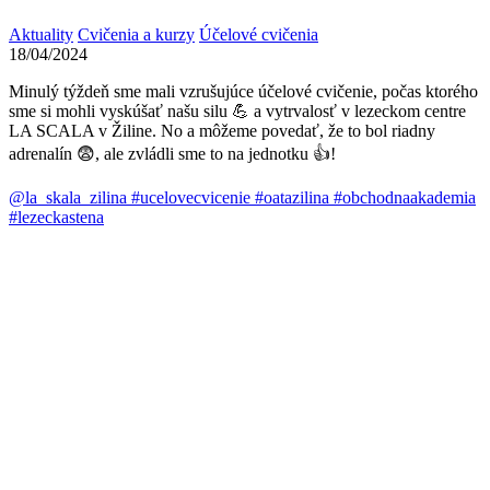
Aktuality
Cvičenia a kurzy
Účelové cvičenia
18/04/2024
Minulý týždeň sme mali vzrušujúce účelové cvičenie, počas ktorého
sme si mohli vyskúšať našu silu 💪 a vytrvalosť v lezeckom centre
LA SCALA v Žiline. No a môžeme povedať, že to bol riadny
adrenalín 😨, ale zvládli sme to na jednotku 👍!
@la_skala_zilina
#ucelovecvicenie
#oatazilina
#obchodnaakademia
#lezeckastena