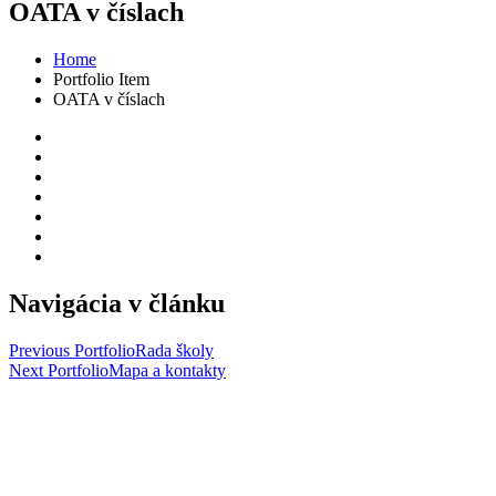
OATA v číslach
Home
Portfolio Item
OATA v číslach
Navigácia v článku
Previous Portfolio
Rada školy
Next Portfolio
Mapa a kontakty
Copyright 2024 ©
Obchodná akadémia sv. Tomáša Akvinského
Kontakt