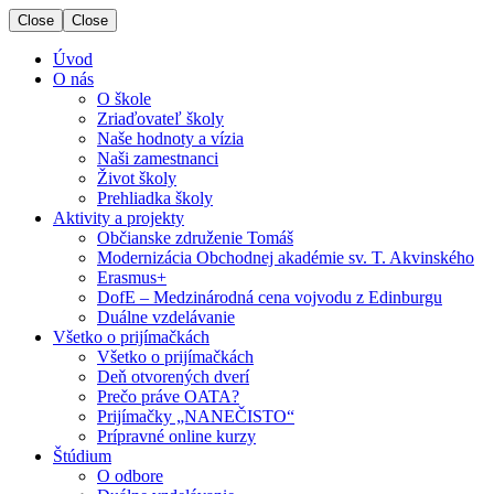
Close
Close
Úvod
O nás
O škole
Zriaďovateľ školy
Naše hodnoty a vízia
Naši zamestnanci
Život školy
Prehliadka školy
Aktivity a projekty
Občianske združenie Tomáš
Modernizácia Obchodnej akadémie sv. T. Akvinského
Erasmus+
DofE – Medzinárodná cena vojvodu z Edinburgu
Duálne vzdelávanie
Všetko o prijímačkách
Všetko o prijímačkách
Deň otvorených dverí
Prečo práve OATA?
Prijímačky „NANEČISTO“
Prípravné online kurzy
Štúdium
O odbore