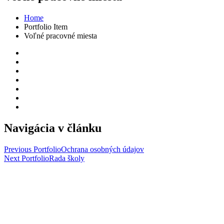
Home
Portfolio Item
Voľné pracovné miesta
Navigácia v článku
Previous Portfolio
Ochrana osobných údajov
Next Portfolio
Rada školy
Copyright 2024 ©
Obchodná akadémia sv. Tomáša Akvinského
Kontakt
Obchodná akadémia sv. Tomáša Akvinského