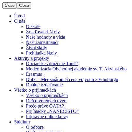
Close
Close
Úvod
O nás
O škole
Zriaďovateľ školy
Naše hodnoty a vízia
Naši zamestnanci
Život školy
Prehliadka školy
Aktivity a projekty
Občianske združenie Tomáš
Modernizácia Obchodnej akadémie sv. T. Akvinského
Erasmus+
DofE – Medzinárodná cena vojvodu z Edinburgu
Duálne vzdelávanie
Všetko o prijímačkách
Všetko o prijímačkách
Deň otvorených dverí
Prečo práve OATA?
Prijímačky „NANEČISTO“
Prípravné online kurzy
Štúdium
O odbore