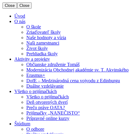
Close
Close
Úvod
O nás
O škole
Zriaďovateľ školy
Naše hodnoty a vízia
Naši zamestnanci
Život školy
Prehliadka školy
Aktivity a projekty
Občianske združenie Tomáš
Modernizácia Obchodnej akadémie sv. T. Akvinského
Erasmus+
DofE – Medzinárodná cena vojvodu z Edinburgu
Duálne vzdelávanie
Všetko o prijímačkách
Všetko o prijímačkách
Deň otvorených dverí
Prečo práve OATA?
Prijímačky „NANEČISTO“
Prípravné online kurzy
Štúdium
O odbore