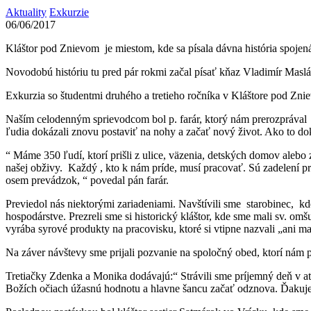
Aktuality
Exkurzie
06/06/2017
Kláštor pod Znievom je miestom, kde sa písala dávna história spoje
Novodobú históriu tu pred pár rokmi začal písať kňaz Vladimír Maslák
Exkurzia so študentmi druhého a tretieho ročníka v Kláštore pod Znie
Naším celodenným sprievodcom bol p. farár, ktorý nám prerozprával mie
ľudia dokázali znovu postaviť na nohy a začať nový život. Ako to do
“ Máme 350 ľudí, ktorí prišli z ulice, väzenia, detských domov alebo
našej obživy. Každý , kto k nám príde, musí pracovať. Sú zadelení pri 
osem prevádzok, “ povedal pán farár.
Previedol nás niektorými zariadeniami. Navštívili sme starobinec, kde 
hospodárstve. Prezreli sme si historický kláštor, kde sme mali sv. om
vyrába syrové produkty na pracovisku, ktoré si vtipne nazvali „ani m
Na záver návštevy sme prijali pozvanie na spoločný obed, ktorí nám pri
Tretiačky Zdenka a Monika dodávajú:“ Strávili sme príjemný deň v a
Božích očiach úžasnú hodnotu a hlavne šancu začať odznova. Ďakujeme 