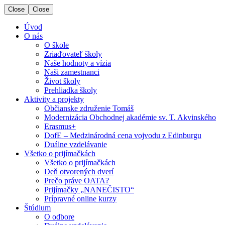
Close
Close
Úvod
O nás
O škole
Zriaďovateľ školy
Naše hodnoty a vízia
Naši zamestnanci
Život školy
Prehliadka školy
Aktivity a projekty
Občianske združenie Tomáš
Modernizácia Obchodnej akadémie sv. T. Akvinského
Erasmus+
DofE – Medzinárodná cena vojvodu z Edinburgu
Duálne vzdelávanie
Všetko o prijímačkách
Všetko o prijímačkách
Deň otvorených dverí
Prečo práve OATA?
Prijímačky „NANEČISTO“
Prípravné online kurzy
Štúdium
O odbore