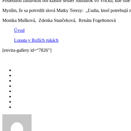
Poslednou zastávkou bol kláštor sestier Satmárok vo Vrícku, kde sme s
Myslím, že sa potvrdili slová Matky Terezy: „Ľudia, ktorí potrebujú
Monika Mušková, Zdenka Stančeková, Renáta Fogeltonová
Úvod
Lopata v Božích rukách
[envira-gallery id=“7826″]