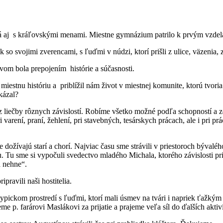
ná aj s kráľovskými menami. Miestne gymnázium patrilo k prvým vzdel
 so svojimi zverencami, s ľuďmi v núdzi, ktorí prišli z ulice, väzeni
vom bola prepojením histórie a súčasnosti.
stnu históriu a priblížil nám život v miestnej komunite, ktorú tvoria 
kázal?
 z liečby rôznych závislostí. Robíme všetko možné podľa schopností a z
varení, praní, žehlení, pri stavebných, tesárskych prácach, ale i pri p
dožívajú starí a chorí. Najviac času sme strávili v priestoroch bývalého
šu. Tu sme si vypočuli svedectvo mladého Michala, ktorého závislosti pr
a nehne“.
pravili naši hostitelia.
typickom prostredí s ľuďmi, ktorí mali úsmev na tvári i napriek ťaž
p. farárovi Maslákovi za prijatie a prajeme veľa síl do ďalších aktiví