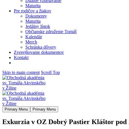
Duálne vzdelávanie
Maturita
Pre rodičov a žiakov
Dokumenty
Maturita
Jedálny lístok
Občianske združenie Tomáš
Kalendár
Merch
Schránka dôvery
Zverejňovanie dokumentov
Kontakt
Skip to main content
Scroll Top
Primary Menu
Primary Menu
Exkurzia v OZ Dobrý Pastier Kláštor pod