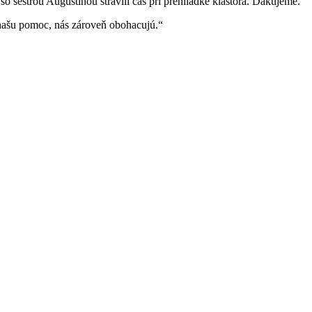
o sestrou Augustínou strávili čas pri prehliadke kláštora. Ďakujeme.
 našu pomoc, nás zároveň obohacujú.“