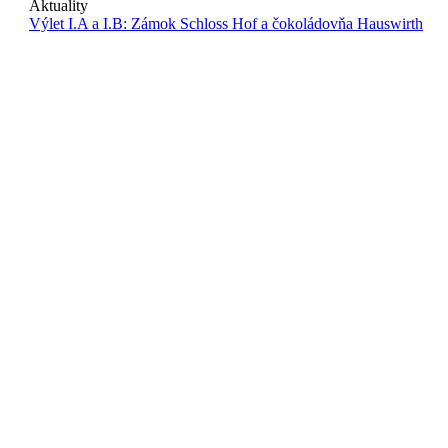
Aktuality
Výlet I.A a I.B: Zámok Schloss Hof a čokoládovňa Hauswirth
Copyright 2024 ©
Obchodná akadémia sv. Tomáša Akvinského
Obchodná akadémia sv. Tomáša Akvinského
Vysokoškolákov 13
010 08 Žilina
Slovensko
sekretariat@oata.sk
riaditel@oata.sk
zastupkyna@oata.sk
+421415656950
+421910842681
+421940985337