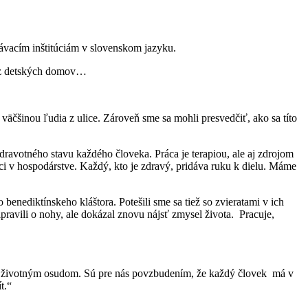
ávacím inštitúciám v slovenskom jazyku.
a, z detských domov…
väčšinou ľudia z ulice. Zároveň sme sa mohli presvedčiť, ako sa títo
dravotného stavu každého človeka. Práca je terapiou, ale aj zdrojom
ráci v hospodárstve. Každý, kto je zdravý, pridáva ruku k dielu. Máme
 benediktínskeho kláštora. Potešili sme sa tiež so zvieratami v ich
ipravili o nohy, ale dokázal znovu nájsť zmysel života. Pracuje,
kým životným osudom. Sú pre nás povzbudením, že každý človek má v
t.“