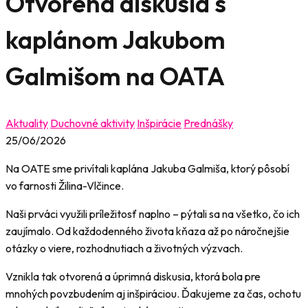
Otvorená diskusia s
kaplánom Jakubom
Galmišom na OATA
Aktuality
Duchovné aktivity
Inšpirácie
Prednášky
25/06/2026
Na OATE sme privítali kaplána Jakuba Galmiša, ktorý pôsobí
vo farnosti Žilina-Vlčince.
Naši prváci využili príležitosť naplno – pýtali sa na všetko, čo ich
zaujímalo. Od každodenného života kňaza až po náročnejšie
otázky o viere, rozhodnutiach a životných výzvach.
Vznikla tak otvorená a úprimná diskusia, ktorá bola pre
mnohých povzbudením aj inšpiráciou. Ďakujeme za čas, ochotu