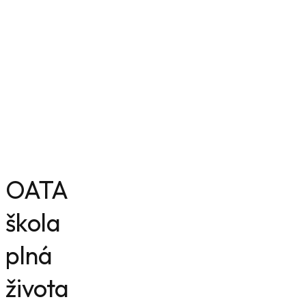
Vysokoškolákov 13
010 08 Žilina
Slovensko
sekretariat@oata.sk
riaditel@oata.sk
zastupkyna@oata.sk
+421415656950
+421910842681
+421940985337
OATA
škola
plná
života