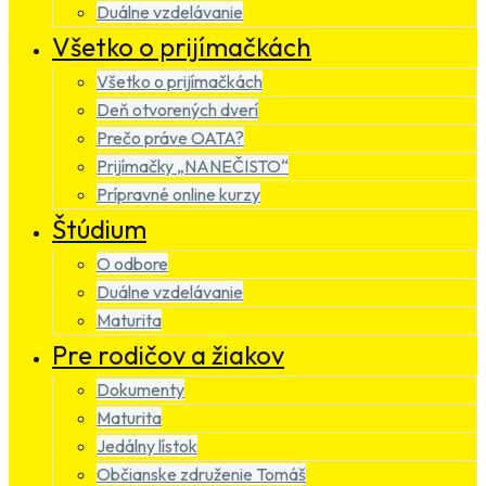
Duálne vzdelávanie
Všetko o prijímačkách
Všetko o prijímačkách
Deň otvorených dverí
Prečo práve OATA?
Prijímačky „NANEČISTO“
Prípravné online kurzy
Štúdium
O odbore
Duálne vzdelávanie
Maturita
Pre rodičov a žiakov
Dokumenty
Maturita
Jedálny lístok
Občianske združenie Tomáš