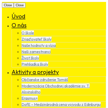
Close
Close
Úvod
O nás
O škole
Zriaďovateľ školy
Naše hodnoty a vízia
Naši zamestnanci
Život školy
Prehliadka školy
Aktivity a projekty
Občianske združenie Tomáš
Modernizácia Obchodnej akadémie sv. T.
Akvinského
Erasmus+
DofE – Medzinárodná cena vojvodu z Edinburgu