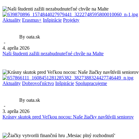
Aktuality
Erasmus+
Inšpirácie
Projekty
By oata.sk
-
4. apríla 2026
Naši študenti zažili nezabudnuteľné chvíle na Malte
Aktuality
Dobrovoľníctvo
Inšpirácie
Spolupracujeme
By oata.sk
-
3. apríla 2026
Krásny skutok pred Veľkou nocou: Naše žiačky navštívili seniorov