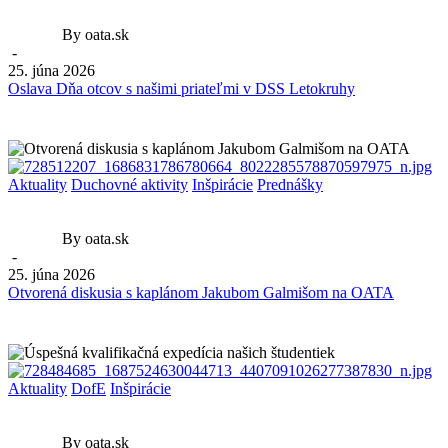
By oata.sk
-
25. júna 2026
Oslava Dňa otcov s našimi priateľmi v DSS Letokruhy
Aktuality
Duchovné aktivity
Inšpirácie
Prednášky
By oata.sk
-
25. júna 2026
Otvorená diskusia s kaplánom Jakubom Galmišom na OATA
Aktuality
DofE
Inšpirácie
By oata.sk