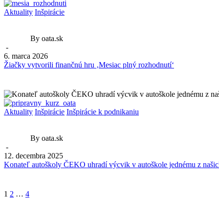
Aktuality
Inšpirácie
By oata.sk
-
6. marca 2026
Žiačky vytvorili finančnú hru ‚Mesiac plný rozhodnutí‘
Aktuality
Inšpirácie
Inšpirácie k podnikaniu
By oata.sk
-
12. decembra 2025
Konateľ autoškoly ČEKO uhradí výcvik v autoškole jednému z našic
1
2
…
4