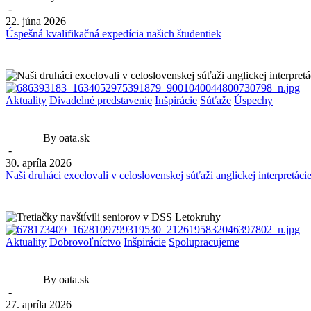
-
22. júna 2026
Úspešná kvalifikačná expedícia našich študentiek
Aktuality
Divadelné predstavenie
Inšpirácie
Súťaže
Úspechy
By oata.sk
-
30. apríla 2026
Naši druháci excelovali v celoslovenskej súťaži anglickej interpretáci
Aktuality
Dobrovoľníctvo
Inšpirácie
Spolupracujeme
By oata.sk
-
27. apríla 2026