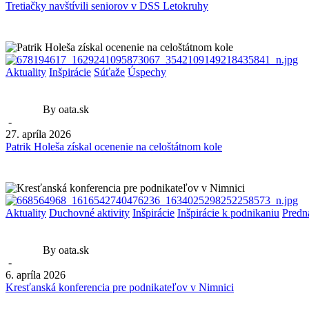
Tretiačky navštívili seniorov v DSS Letokruhy
Aktuality
Inšpirácie
Súťaže
Úspechy
By oata.sk
-
27. apríla 2026
Patrik Holeša získal ocenenie na celoštátnom kole
Aktuality
Duchovné aktivity
Inšpirácie
Inšpirácie k podnikaniu
Predn
By oata.sk
-
6. apríla 2026
Kresťanská konferencia pre podnikateľov v Nimnici