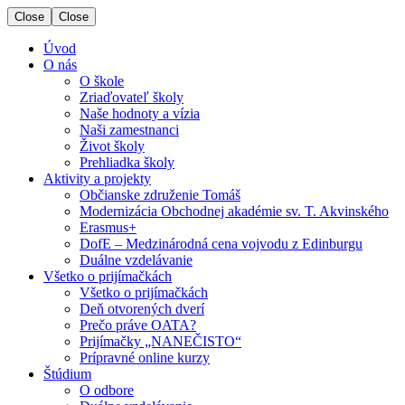
Close
Close
Úvod
O nás
O škole
Zriaďovateľ školy
Naše hodnoty a vízia
Naši zamestnanci
Život školy
Prehliadka školy
Aktivity a projekty
Občianske združenie Tomáš
Modernizácia Obchodnej akadémie sv. T. Akvinského
Erasmus+
DofE – Medzinárodná cena vojvodu z Edinburgu
Duálne vzdelávanie
Všetko o prijímačkách
Všetko o prijímačkách
Deň otvorených dverí
Prečo práve OATA?
Prijímačky „NANEČISTO“
Prípravné online kurzy
Štúdium
O odbore