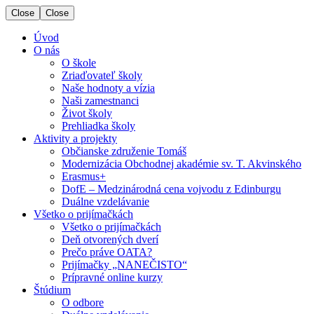
Close
Close
Úvod
O nás
O škole
Zriaďovateľ školy
Naše hodnoty a vízia
Naši zamestnanci
Život školy
Prehliadka školy
Aktivity a projekty
Občianske združenie Tomáš
Modernizácia Obchodnej akadémie sv. T. Akvinského
Erasmus+
DofE – Medzinárodná cena vojvodu z Edinburgu
Duálne vzdelávanie
Všetko o prijímačkách
Všetko o prijímačkách
Deň otvorených dverí
Prečo práve OATA?
Prijímačky „NANEČISTO“
Prípravné online kurzy
Štúdium
O odbore