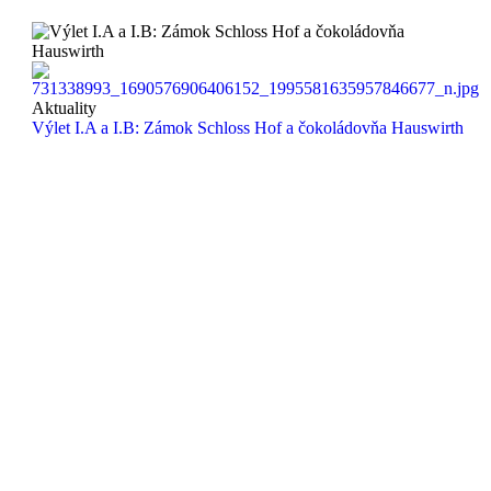
Aktuality
Výlet I.A a I.B: Zámok Schloss Hof a čokoládovňa Hauswirth
Copyright 2024 ©
Obchodná akadémia sv. Tomáša Akvinského
Kontakt
Obchodná akadémia sv. Tomáša Akvinského
Vysokoškolákov 13
010 08 Žilina
Slovensko
sekretariat@oata.sk
riaditel@oata.sk
zastupkyna@oata.sk