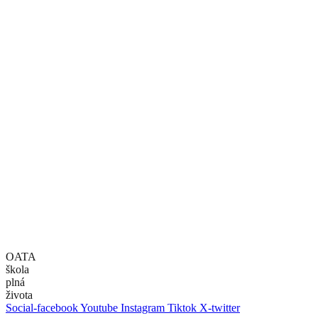
Copyright 2024 ©
Obchodná akadémia sv. Tomáša Akvinského
Kontakt
Obchodná akadémia sv. Tomáša Akvinského
Vysokoškolákov 13
010 08 Žilina
Slovensko
sekretariat@oata.sk
riaditel@oata.sk
zastupkyna@oata.sk
+421415656950
+421910842681
+421940985337
OATA
škola
plná
života
Social-facebook
Youtube
Instagram
Tiktok
X-twitter