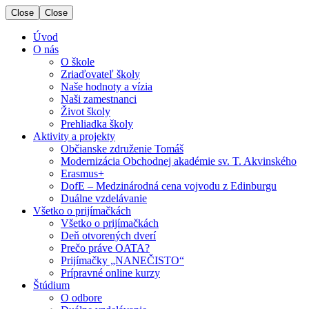
Close
Close
Úvod
O nás
O škole
Zriaďovateľ školy
Naše hodnoty a vízia
Naši zamestnanci
Život školy
Prehliadka školy
Aktivity a projekty
Občianske združenie Tomáš
Modernizácia Obchodnej akadémie sv. T. Akvinského
Erasmus+
DofE – Medzinárodná cena vojvodu z Edinburgu
Duálne vzdelávanie
Všetko o prijímačkách
Všetko o prijímačkách
Deň otvorených dverí
Prečo práve OATA?
Prijímačky „NANEČISTO“
Prípravné online kurzy
Štúdium
O odbore