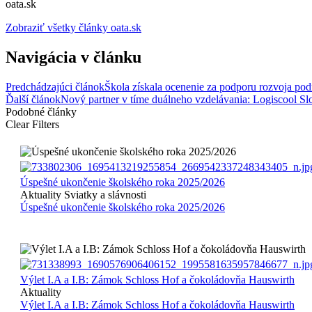
oata.sk
Zobraziť všetky články oata.sk
Navigácia v článku
Predchádzajúci článok
Škola získala ocenenie za podporu rozvoja po
Ďalší článok
Nový partner v tíme duálneho vzdelávania: Logiscool S
Podobné články
Clear Filters
Úspešné ukončenie školského roka 2025/2026
Aktuality
Sviatky a slávnosti
Úspešné ukončenie školského roka 2025/2026
Výlet I.A a I.B: Zámok Schloss Hof a čokoládovňa Hauswirth
Aktuality
Výlet I.A a I.B: Zámok Schloss Hof a čokoládovňa Hauswirth