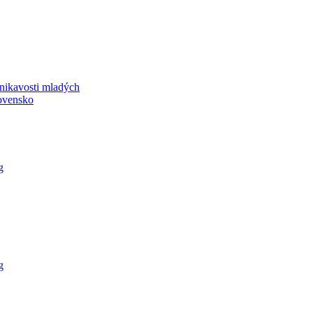
dnikavosti mladých
lovensko