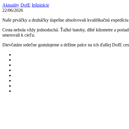
Aktuality
DofE
Inšpirácie
22/06/2026
Naše prváčky a druháčky úspešne absolvovali kvalifikačnú expedíciu
Cesta nebola vždy jednoduchá. Ťažké batohy, dlhé kilometre a poriadn
smerovali k cieľu.
Dievčatám srdečne gratulujeme a držíme palce na ich ďalšej DofE ces