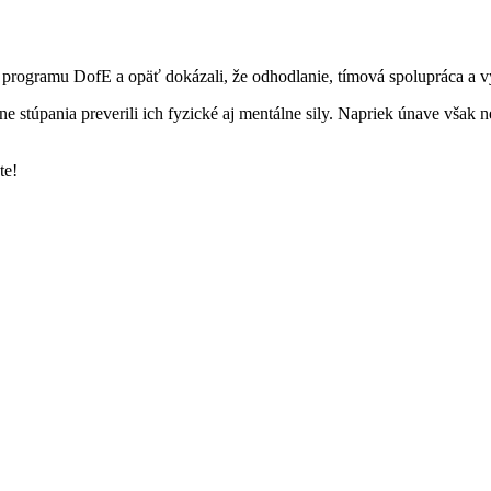
 programu DofE a opäť dokázali, že odhodlanie, tímová spolupráca a v
e stúpania preverili ich fyzické aj mentálne sily. Napriek únave však
te!