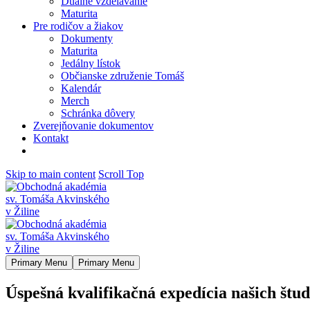
Duálne vzdelávanie
Maturita
Pre rodičov a žiakov
Dokumenty
Maturita
Jedálny lístok
Občianske združenie Tomáš
Kalendár
Merch
Schránka dôvery
Zverejňovanie dokumentov
Kontakt
Skip to main content
Scroll Top
Primary Menu
Primary Menu
Úspešná kvalifikačná expedícia našich štu