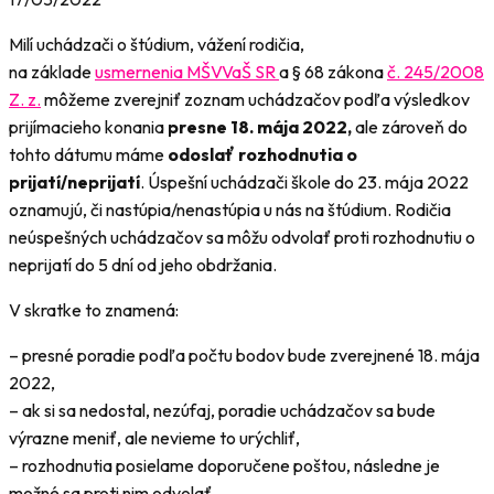
Milí uchádzači o štúdium, vážení rodičia,
na základe
usmernenia MŠVVaŠ SR
a § 68 zákona
č. 245/2008
Z. z.
môžeme zverejniť zoznam uchádzačov podľa výsledkov
prijímacieho konania
presne
18. mája 2022,
ale zároveň do
tohto dátumu máme
odoslať rozhodnutia o
prijatí/neprijatí
. Úspešní uchádzači škole do 23. mája 2022
oznamujú, či nastúpia/nenastúpia u nás na štúdium. Rodičia
neúspešných uchádzačov sa môžu odvolať proti rozhodnutiu o
neprijatí do 5 dní od jeho obdržania.
V skratke to znamená:
– presné poradie podľa počtu bodov bude zverejnené 18. mája
2022,
– ak si sa nedostal, nezúfaj, poradie uchádzačov sa bude
výrazne meniť, ale nevieme to urýchliť,
– rozhodnutia posielame doporučene poštou, následne je
možné sa proti nim odvolať,