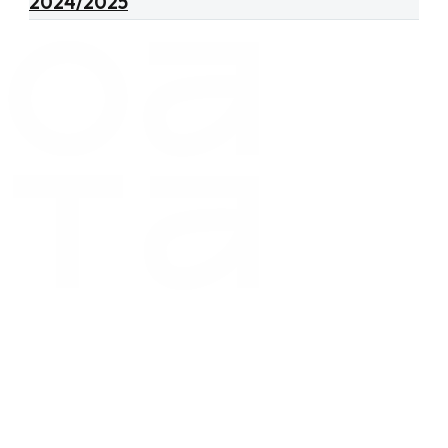
2024/2025
Copyright 2024 ©
Obchodná akadémia sv. Tomáša Akvinského
Obchodná akadémia sv. Tomáša Akvinského