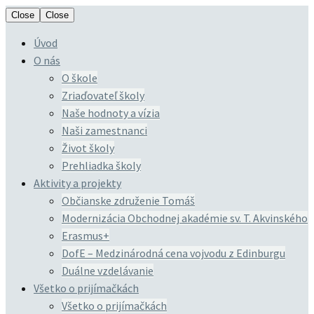
Close
Close
Úvod
O nás
O škole
Zriaďovateľ školy
Naše hodnoty a vízia
Naši zamestnanci
Život školy
Prehliadka školy
Aktivity a projekty
Občianske združenie Tomáš
Modernizácia Obchodnej akadémie sv. T. Akvinského
Erasmus+
DofE – Medzinárodná cena vojvodu z Edinburgu
Duálne vzdelávanie
Všetko o prijímačkách
Všetko o prijímačkách