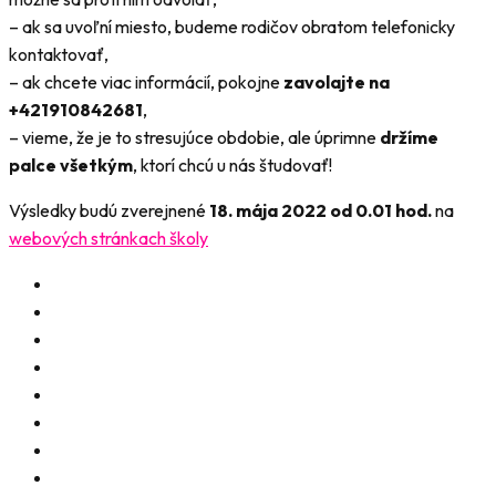
– ak sa uvoľní miesto, budeme rodičov obratom telefonicky
kontaktovať,
– ak chcete viac informácií, pokojne
zavolajte na
+421910842681
,
– vieme, že je to stresujúce obdobie, ale úprimne
držíme
palce všetkým
, ktorí chcú u nás študovať!
Výsledky budú zverejnené
18. mája 2022 od 0.01 hod.
na
webových stránkach školy