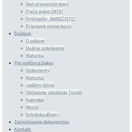
Deň otvorených dverí
Prečo práve OATA?
Prijímačky „NANEČISTO“
Prípravné online kurzy
Štúdium
O odbore
Duálne vzdelávanie
Maturita
Pre rodičov a žiakov
Dokumenty
Maturita
Jedálny lístok
Občianske združenie Tomáš
Kalendár
Merch
Schránka dôvery
Zverejňovanie dokumentov
Kontakt